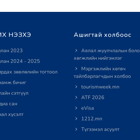
Х НЭЗХЭ
Ашигтай холбоос
лан 2023
Аялал жуулчлалын боло
хөгжлийн нийгэмлэг
лан 2024 - 2025
Мэргэжлийн хөтөч
рдах зөвлөлийн тогтоол
тайлбарлагчдын холбоо
амж бичиг
tourismweek.mn
айн сэтгүүл
ATF 2026
иа сан
eVisa
ал хүсэлт
1212.mn
Түгээмэл асуулт