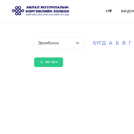
НҮҮР
БИДН
БҮГД
А
Б
В
Г
Бүртгүүлэх