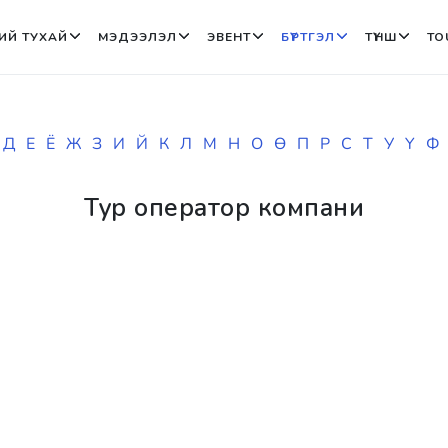
ИЙ ТУХАЙ
МЭДЭЭЛЭЛ
ЭВЕНТ
БҮРТГЭЛ
ТҮНШ
TO
Д
Е
Ё
Ж
З
И
Й
К
Л
М
Н
О
Ө
П
Р
С
Т
У
Ү
Ф
Тур оператор компани