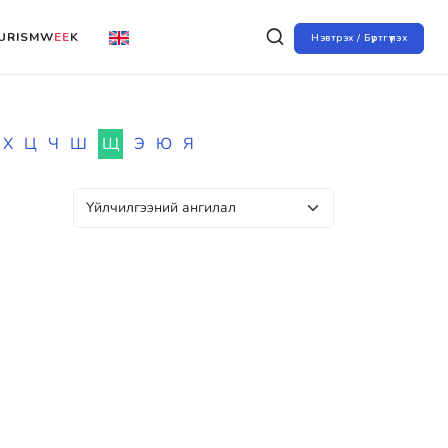
URISMW
EE
K
Нэвтрэх / Бүртгүүлэх
Х
Ц
Ч
Ш
Щ
Э
Ю
Я