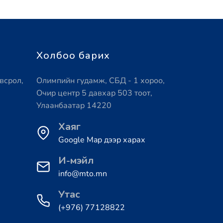
Холбоо барих
всрол,
Олимпийн гудамж, СБД - 1 хороо,
Очир центр 5 давхар 503 тоот,
Улаанбаатар 14220
Хаяг
Google Map дээр харах
И-мэйл
info@mto.mn
Утас
(+976) 77128822