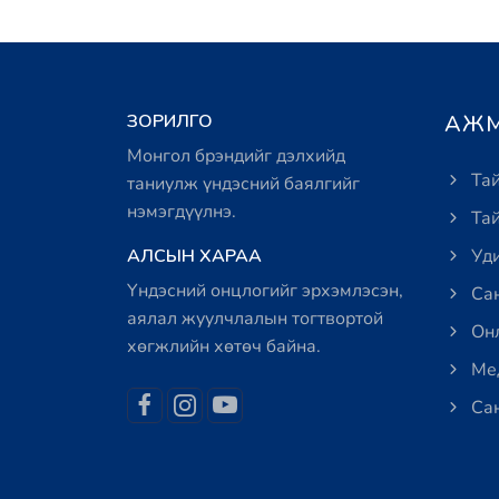
ЗОРИЛГО
АЖМ
Монгол брэндийг дэлхийд
Тай
таниулж үндэсний баялгийг
нэмэгдүүлнэ.
Тай
АЛСЫН ХАРАА
Уди
Үндэсний онцлогийг эрхэмлэсэн,
Сан
аялал жуулчлалын тогтвортой
Онл
хөгжлийн хөтөч байна.
Мед
Сан