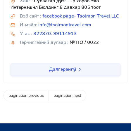
Хаяг :
Сүхбаатар дүүрэг 1-р хороо Эко
Интернэшнл Бюлдинг 8 давхар 805 тоот
Вэб сайт :
facebook page- Tsolmon Travel LLC
И-мэйл:
info@tsolmontravel.com
Утас :
322870. 99114913
Гэрчилгээний дугаар :
№ ITO / 0022
Дэлгэрэнгүй
pagination.previous
pagination.next