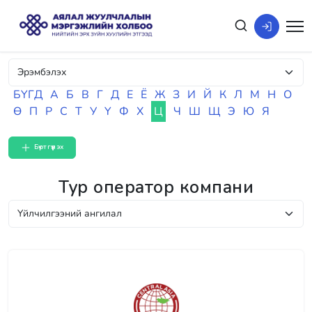
БҮГД
А
Б
В
Г
Д
Е
Ё
Ж
З
И
Й
К
Л
М
Н
О
Ө
П
Р
С
Т
У
Ү
Ф
Х
Ц
Ч
Ш
Щ
Э
Ю
Я
Бүртгүүлэх
Тур оператор компани