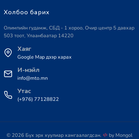
Холбоо барих
Олимпийн гудамж, СБД - 1 хороо, Очир центр 5 давхар
503 тоот, Улаанбаатар 14220
Хаяг
Google Map дээр харах
И-мэйл
info@mto.mn
Утас
(+976) 77128822
© 2026 Бүх эрх хуулиар хамгаалагдсан.
by
Mongol