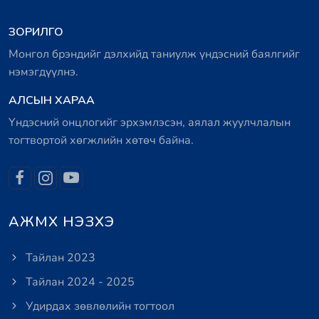
ЗОРИЛГО
Монгол брэндийг дэлхийд таниулж үндэсний баялгийг
нэмэгдүүлнэ.
АЛСЫН ХАРАА
Үндэсний онцлогийг эрхэмлэсэн, аялал жуулчлалын
тогтвортой хөгжлийн хөтөч байна.
АЖМХ НЭЗХЭ
Тайлан 2023
Тайлан 2024 - 2025
Удирдах зөвлөлийн тогтоол