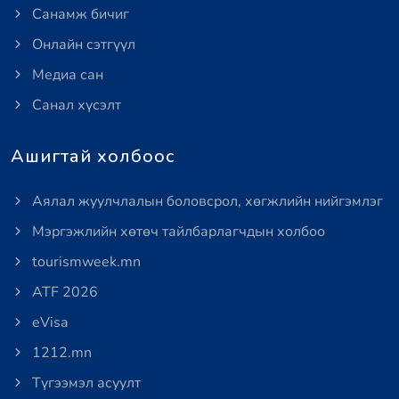
Санамж бичиг
Онлайн сэтгүүл
Медиа сан
Санал хүсэлт
Ашигтай холбоос
Аялал жуулчлалын боловсрол, хөгжлийн нийгэмлэг
Мэргэжлийн хөтөч тайлбарлагчдын холбоо
tourismweek.mn
ATF 2026
eVisa
1212.mn
Түгээмэл асуулт