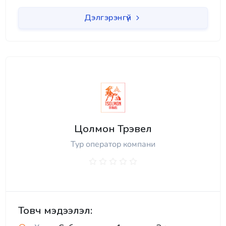
Дэлгэрэнгүй
Цолмон Трэвел
Тур оператор компани
Товч мэдээлэл: