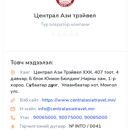
Централ Ази трэйвел
Тур оператор компани
Товч мэдээлэл:
Хаяг :
Централ Ази Трэйвел ХХК, 407 тоот, 4
давхар, Б блок Юнион Бюлдинг,Нарны зам, 1-р
хороо, Сүхбаатар дүүрэг, Улаанбаатар хот, Монгол
улс.
Вэб сайт :
https://www.centralasiatravel.mn/
И-мэйл:
info@centralasiatravel.mn
Утас :
90065000, 90075000, 90085000
Гэрчилгээний дугаар :
№ INTO / 0041