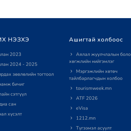
Х НЭЗХЭ
Ашигтай холбоос
лан 2023
Аялал жуулчлалын боло
хөгжлийн нийгэмлэг
лан 2024 - 2025
Мэргэжлийн хөтөч
рдах зөвлөлийн тогтоол
тайлбарлагчдын холбоо
амж бичиг
tourismweek.mn
айн сэтгүүл
ATF 2026
иа сан
eVisa
ал хүсэлт
1212.mn
Түгээмэл асуулт