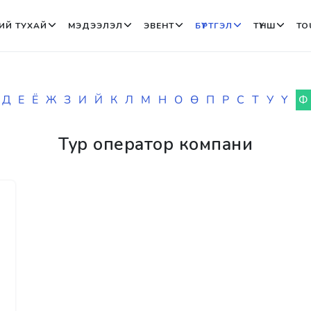
ИЙ ТУХАЙ
МЭДЭЭЛЭЛ
ЭВЕНТ
БҮРТГЭЛ
ТҮНШ
TO
Д
Е
Ё
Ж
З
И
Й
К
Л
М
Н
О
Ө
П
Р
С
Т
У
Ү
Ф
Тур оператор компани