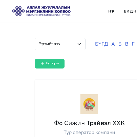
НҮҮР
БИДН
БҮГД
А
Б
В
Г
Бүртгүүлэх
Фо Сижин Трэйвэл ХХК
Тур оператор компани