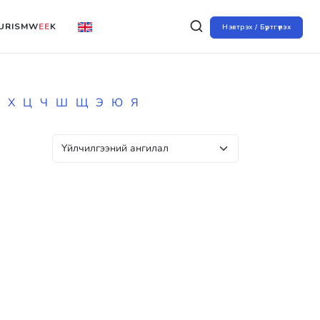
URISMW
EE
K
Нэвтрэх / Бүртгүүлэх
Х
Ц
Ч
Ш
Щ
Э
Ю
Я