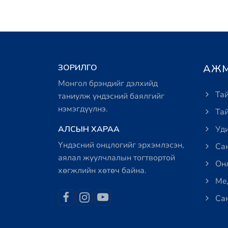
ЗОРИЛГО
АЖМ
Монгол брэндийг дэлхийд
Тай
таниулж үндэсний баялгийг
нэмэгдүүлнэ.
Тай
АЛСЫН ХАРАА
Уди
Үндэсний онцлогийг эрхэмлэсэн,
Сан
аялал жуулчлалын тогтвортой
Онл
хөгжлийн хөтөч байна.
Мед
Сан