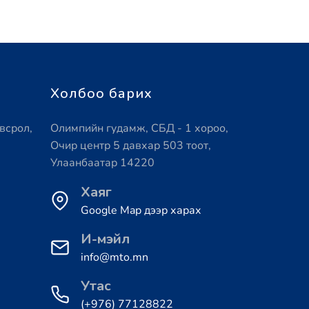
Холбоо барих
всрол,
Олимпийн гудамж, СБД - 1 хороо,
Очир центр 5 давхар 503 тоот,
Улаанбаатар 14220
Хаяг
Google Map дээр харах
И-мэйл
info@mto.mn
Утас
(+976) 77128822