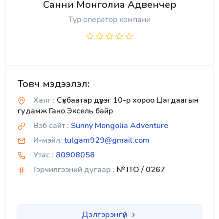
Санни Монголиа Адвенчер
Тур оператор компани
Товч мэдээлэл:
Хаяг :
Сүхбаатар дүүрэг 10-р хороо Цагдаагын
гудамж Гано Эксель байр
Вэб сайт :
Sunny Mongolia Adventure
И-мэйл:
tulgam929@gmail.com
Утас :
80908058
Гэрчилгээний дугаар :
№ ITO / 0267
Дэлгэрэнгүй