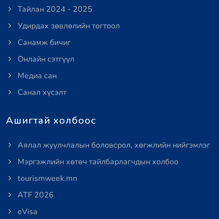
Тайлан 2024 - 2025
Удирдах зөвлөлийн тогтоол
Санамж бичиг
Онлайн сэтгүүл
Медиа сан
Санал хүсэлт
Ашигтай холбоос
Аялал жуулчлалын боловсрол, хөгжлийн нийгэмлэг
Мэргэжлийн хөтөч тайлбарлагчдын холбоо
tourismweek.mn
ATF 2026
eVisa