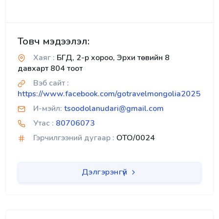
Товч мэдээлэл:
Хаяг :
БГД, 2-р хороо, Эрхи төвийн 8
давхарт 804 тоот
Вэб сайт :
https://www.facebook.com/gotravelmongolia2025
И-мэйл:
tsoodolanudari@gmail.com
Утас :
80706073
Гэрчилгээний дугаар :
OTO/0024
Дэлгэрэнгүй