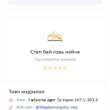
Степ бай говь нэйче
Тур оператор компани
Товч мэдээлэл:
Хаяг :
Сүхбаатар дүүрэг 7р хороо 107,1-303,3
Вэб сайт :
@Stepbymongolia_raw