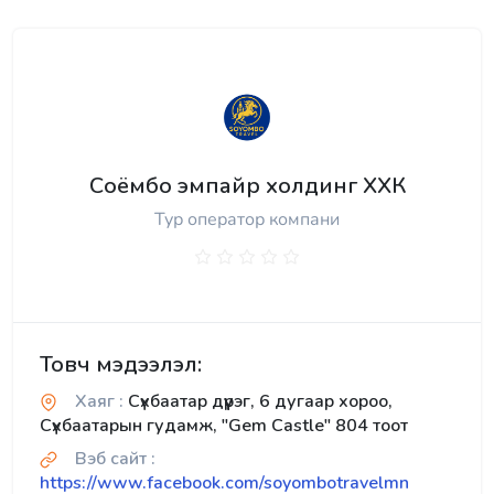
Соёмбо эмпайр холдинг ХХК
Тур оператор компани
Товч мэдээлэл:
Хаяг :
Сүхбаатар дүүрэг, 6 дугаар хороо,
Сүхбаатарын гудамж, "Gem Castle" 804 тоот
Вэб сайт :
https://www.facebook.com/soyombotravelmn