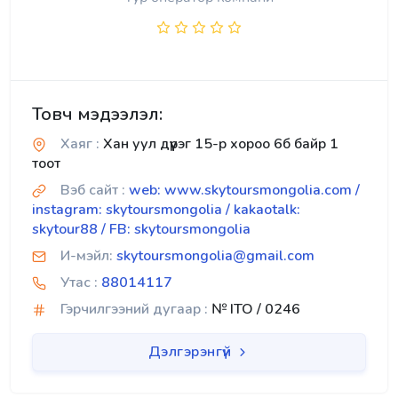
Товч мэдээлэл:
Хаяг :
Хан уул дүүрэг 15-р хороо 6б байр 1
тоот
Вэб сайт :
web: www.skytoursmongolia.com /
instagram: skytoursmongolia / kakaotalk:
skytour88 / FB: skytoursmongolia
И-мэйл:
skytoursmongolia@gmail.com
Утас :
88014117
Гэрчилгээний дугаар :
№ ITO / 0246
Дэлгэрэнгүй