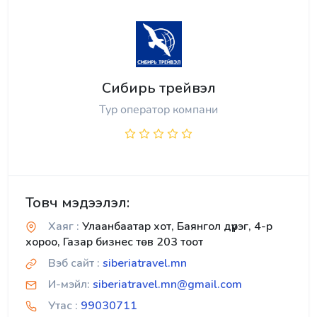
Сибирь трейвэл
Тур оператор компани
Товч мэдээлэл:
Хаяг :
Улаанбаатар хот, Баянгол дүүрэг, 4-р
хороо, Газар бизнес төв 203 тоот
Вэб сайт :
siberiatravel.mn
И-мэйл:
siberiatravel.mn@gmail.com
Утас :
99030711