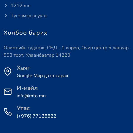
1212.mn
Түгээмэл асуулт
Холбоо барих
Олимпийн гудамж, СБД - 1 хороо, Очир центр 5 давхар
503 тоот, Улаанбаатар 14220
Хаяг
Google Map дээр харах
И-мэйл
info@mto.mn
Утас
(+976) 77128822