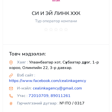
СИ И ЭЙ ЛИНК ХХК
Тур оператор компани
Товч мэдээлэл:
Хаяг :
Улаанбаатар хот, Сүхбаатар дүүрэг, 1-р
хороо, Олимпийн 22, 3-р давхар.
Вэб сайт :
https://www.facebook.com/cealinkagency
И-мэйл:
cealinkagency@gmail.com
Утас :
72010709, 89011261
Гэрчилгээний дугаар :
№ ITO / 0317