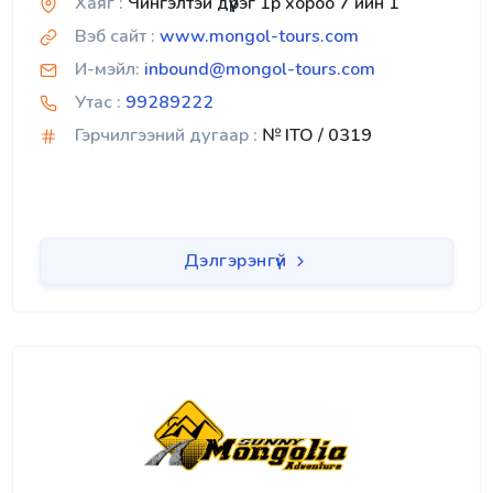
Хаяг :
Чингэлтэй дүүрэг 1р хороо 7 ийн 1
Вэб сайт :
www.mongol-tours.com
И-мэйл:
inbound@mongol-tours.com
Утас :
99289222
Гэрчилгээний дугаар :
№ ITO / 0319
Дэлгэрэнгүй