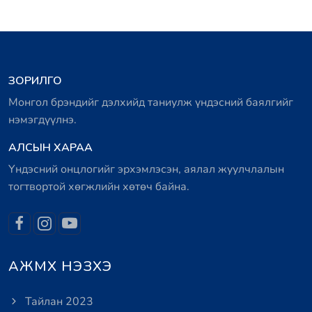
ЗОРИЛГО
Монгол брэндийг дэлхийд таниулж үндэсний баялгийг
нэмэгдүүлнэ.
АЛСЫН ХАРАА
Үндэсний онцлогийг эрхэмлэсэн, аялал жуулчлалын
тогтвортой хөгжлийн хөтөч байна.
АЖМХ НЭЗХЭ
Тайлан 2023