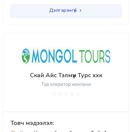
Дэлгэрэнгүй
Скай Айс Тэлмүүн Турс ххк
Тур оператор компани
Товч мэдээлэл: