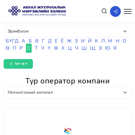
БҮГД
А
Б
В
Г
Д
Е
Ё
Ж
З
И
Й
К
Л
М
Н
О
Ө
П
Р
С
Т
У
Ү
Ф
Х
Ц
Ч
Ш
Щ
Э
Ю
Я
Бүртгүүлэх
Тур оператор компани