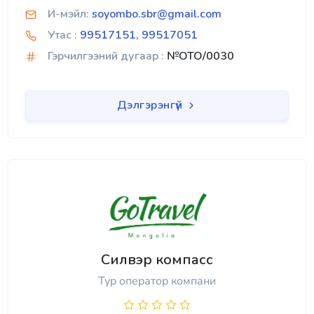
И-мэйл:
soyombo.sbr@gmail.com
Утас :
99517151, 99517051
Гэрчилгээний дугаар :
№OTO/0030
Дэлгэрэнгүй
Силвэр компасс
Тур оператор компани