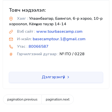
Товч мэдээлэл:
Хаяг :
Улаанбаатар, Баянгол, 6-р хороо, 10-р
хороолол, Кёкүшю тауэр 14-14
Вэб сайт :
www.tourbasecamp.com
И-мэйл:
basecamptour.1@gmail.com
Утас :
80066587
Гэрчилгээний дугаар :
№ ITO / 0228
Дэлгэрэнгүй
pagination.previous
pagination.next