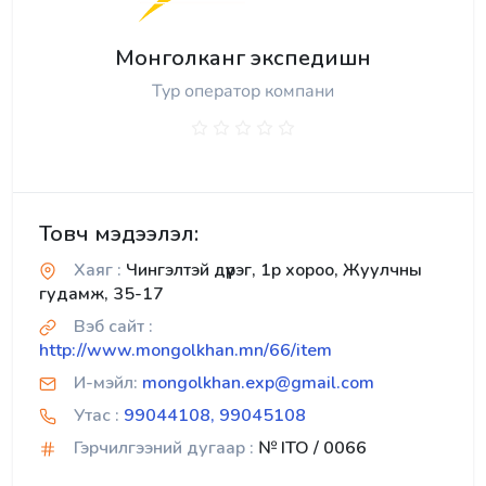
Монголканг экспедишн
Тур оператор компани
Товч мэдээлэл:
Хаяг :
Чингэлтэй дүүрэг, 1р хороо, Жуулчны
гудамж, 35-17
Вэб сайт :
http://www.mongolkhan.mn/66/item
И-мэйл:
mongolkhan.exp@gmail.com
Утас :
99044108, 99045108
Гэрчилгээний дугаар :
№ ITO / 0066