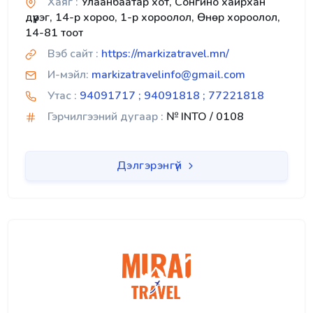
Хаяг :
Улаанбаатар хот, Сонгино хайрхан
дүүрэг, 14-р хороо, 1-р хороолол, Өнөр хороолол,
14-81 тоот
Вэб сайт :
https://markizatravel.mn/
И-мэйл:
markizatravelinfo@gmail.com
Утас :
94091717 ; 94091818 ; 77221818
Гэрчилгээний дугаар :
№ INTO / 0108
Дэлгэрэнгүй