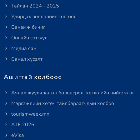
Тайлан 2024 - 2025
Удирдах зөвлөлийн тогтоол
Санамж бичиг
Онлайн сэтгүүл
Медиа сан
Санал хүсэлт
Ашигтай холбоос
Аялал жуулчлалын боловсрол, хөгжлийн нийгэмлэг
Мэргэжлийн хөтөч тайлбарлагчдын холбоо
tourismweek.mn
ATF 2026
eVisa