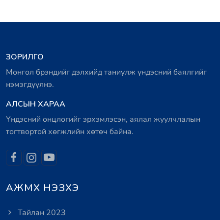
ЗОРИЛГО
Монгол брэндийг дэлхийд таниулж үндэсний баялгийг
нэмэгдүүлнэ.
АЛСЫН ХАРАА
Үндэсний онцлогийг эрхэмлэсэн, аялал жуулчлалын
тогтвортой хөгжлийн хөтөч байна.
АЖМХ НЭЗХЭ
Тайлан 2023