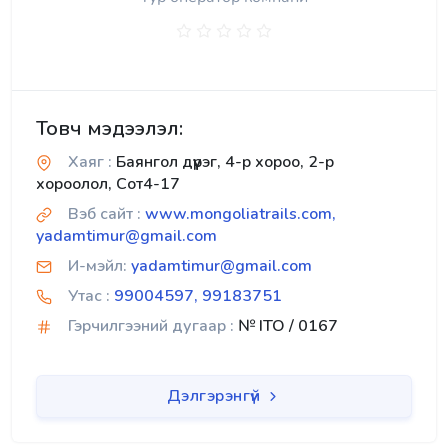
Товч мэдээлэл:
Хаяг :
Баянгол дүүрэг, 4-р хороо, 2-р
хороолол, Сот4-17
Вэб сайт :
www.mongoliatrails.com,
yadamtimur@gmail.com
И-мэйл:
yadamtimur@gmail.com
Утас :
99004597, 99183751
Гэрчилгээний дугаар :
№ ITO / 0167
Дэлгэрэнгүй