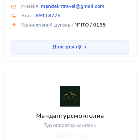
И-мэйл:
mandakhtravel@gmail.com
Утас :
89118779
Гэрчилгээний дугаар :
№ ITO / 0165
Дэлгэрэнгүй
Мандалтурсмонголиа
Тур оператор компани