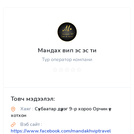
Мандах вип эс эс ти
Тур оператор компани
Товч мэдээлэл:
Хаяг :
Сүхбаатар дүүрэг 9-р хороо Орчин үе
хотхон
Вэб сайт :
https://www.facebook.com/mandakhviptravel