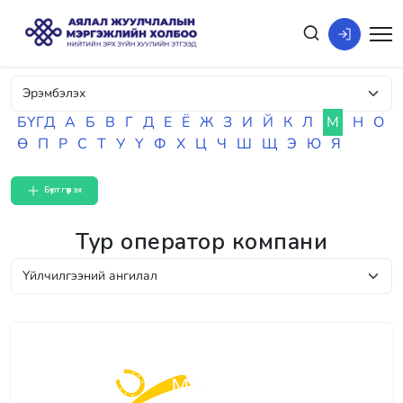
БҮГД
А
Б
В
Г
Д
Е
Ё
Ж
З
И
Й
К
Л
М
Н
О
Ө
П
Р
С
Т
У
Ү
Ф
Х
Ц
Ч
Ш
Щ
Э
Ю
Я
Бүртгүүлэх
Тур оператор компани