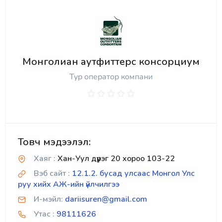
Монголиан аутфиттерс консорциум
Тур оператор компани
Товч мэдээлэл:
Хаяг :
Хан-Уул дүүрэг 20 хороо 103-22
Вэб сайт :
12.1.2. бусад улсаас Монгол Улс
руу хийх АЖ-ийн үйлчилгээ
И-мэйл:
dariisuren@gmail.com
Утас :
98111626