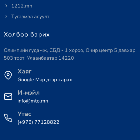
1212.mn
Түгээмэл асуулт
Холбоо барих
Олимпийн гудамж, СБД - 1 хороо, Очир центр 5 давхар
503 тоот, Улаанбаатар 14220
Хаяг
Google Map дээр харах
И-мэйл
info@mto.mn
Утас
(+976) 77128822