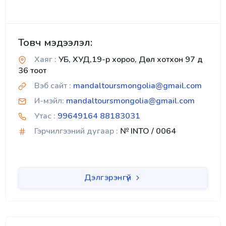
Товч мэдээлэл:
Хаяг :
УБ, ХУД,19-р хороо, Дөл хотхон 97 д
36 тоот
Вэб сайт :
mandaltoursmongolia@gmail.com
И-мэйл:
mandaltoursmongolia@gmail.com
Утас :
99649164 88183031
Гэрчилгээний дугаар :
№ INTO / 0064
Дэлгэрэнгүй