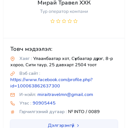
Мирай Травел ХХК
Тур оператор компани
Товч мэдээлэл:
Хаяг :
Улаанбаатар хот, Сүхбаатар дүүрэг, 8-р
хороо, Сити таур, 25 давхарт 2504 тоот
Вэб сайт :
https://www.facebook.com/profile.php?
id=100063862637300
И-мэйл:
miraitravelmn@gmail.com
Утас :
90905445
Гэрчилгээний дугаар :
№ INTO / 0089
Дэлгэрэнгүй