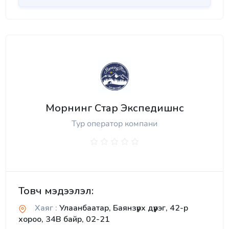
Морнинг Стар Экспедишнс
Тур оператор компани
Товч мэдээлэл:
Хаяг :
Улаанбаатар, Баянзүрх дүүрэг, 42-р
хороо, 34В байр, 02-21