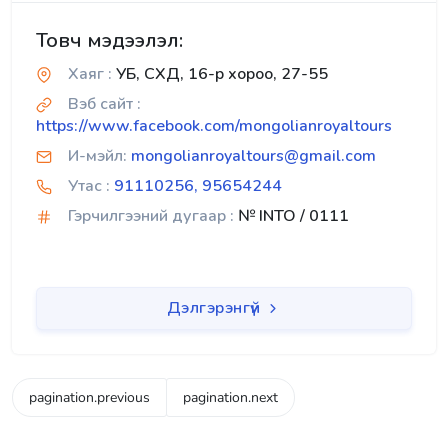
Товч мэдээлэл:
Хаяг :
УБ, СХД, 16-р хороо, 27-55
Вэб сайт :
https://www.facebook.com/mongolianroyaltours
И-мэйл:
mongolianroyaltours@gmail.com
Утас :
91110256, 95654244
Гэрчилгээний дугаар :
№ INTO / 0111
Дэлгэрэнгүй
pagination.previous
pagination.next