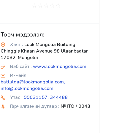
Товч мэдээлэл:
Хаяг :
Look Mongolia Building,
Chinggis Khaan Avenue 98 Ulaanbaatar
17032, Mongolia
Вэб сайт :
www.lookmongolia.com
И-мэйл:
battulga@lookmongolia.com,
info@lookmongolia.com
Утас :
99031157, 344488
Гэрчилгээний дугаар :
№ ITO / 0043