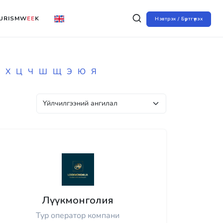
URISMW
EE
K
Нэвтрэх / Бүртгүүлэх
Х
Ц
Ч
Ш
Щ
Э
Ю
Я
Лүүкмонголия
Тур оператор компани