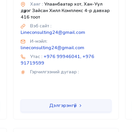
Хаяг :
Улаанбаатар хот, Хан-Уул
дүүрэг Зайсан Хилл Комплекс 4-р давхар
416 тоот
Вэб сайт :
Lineconsulting24@gmail.com
И-мэйл:
lineconsulting24@gmail.com
Утас :
+976 99946041, +976
91719599
Гэрчилгээний дугаар :
Дэлгэрэнгүй