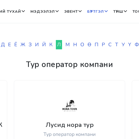
ИЙ ТУХАЙ
МЭДЭЭЛЭЛ
ЭВЕНТ
БҮРТГЭЛ
ТҮНШ
TO
Д
Е
Ё
Ж
З
И
Й
К
Л
М
Н
О
Ө
П
Р
С
Т
У
Ү
Ф
Тур оператор компани
К
Лусид нора тур
Тур оператор компани