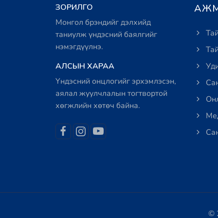
ЗОРИЛГО
АЖМ
Монгол брэндийг дэлхийд
Тай
таниулж үндэсний баялгийг
нэмэгдүүлнэ.
Тай
АЛСЫН ХАРАА
Уди
Үндэсний онцлогийг эрхэмлэсэн,
Сан
аялал жуулчлалын тогтвортой
Онл
хөгжлийн хөтөч байна.
Мед
Сан
© 