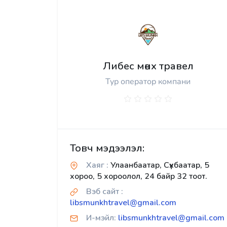
Либес мөнх травел
Тур оператор компани
Товч мэдээлэл:
Хаяг :
Улаанбаатар, Сүхбаатар, 5
хороо, 5 хороолол, 24 байр 32 тоот.
Вэб сайт :
libsmunkhtravel@gmail.com
И-мэйл:
libsmunkhtravel@gmail.com