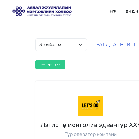
НҮҮР
БИДН
БҮГД
А
Б
В
Г
Бүртгүүлэх
Лэтис гөү монголиа эдвантур ХХ
Тур оператор компани