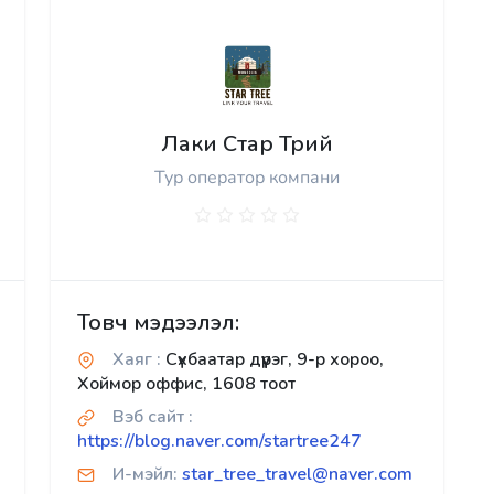
Лаки Стар Трий
Тур оператор компани
Товч мэдээлэл:
Хаяг :
Сүхбаатар дүүрэг, 9-р хороо,
Хоймор оффис, 1608 тоот
Вэб сайт :
https://blog.naver.com/startree247
И-мэйл:
star_tree_travel@naver.com