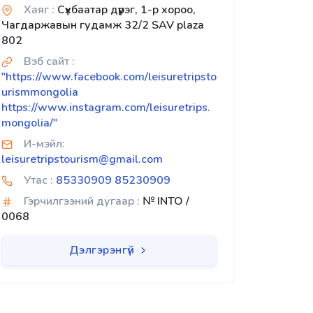
Хаяг :
Сүхбаатар дүүрэг, 1-р хороо,
Чагдаржавын гудамж 32/2 SAV plaza
802
Вэб сайт :
"https://www.facebook.com/leisuretripsto
urismmongolia
https://www.instagram.com/leisuretrips.
mongolia/"
И-мэйл:
leisuretripstourism@gmail.com
Утас :
85330909 85230909
Гэрчилгээний дугаар :
№ INTO /
0068
Дэлгэрэнгүй