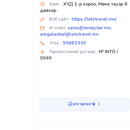
Хаяг :
ХУД 1-р хороо, Мөнх тауэр 8
давхар
Вэб сайт :
https://letstravel.mn/
И-мэйл:
sales@tereljstar.mn,
amgalanbat@letstravel.mn
Утас :
95883330
Гэрчилгээний дугаар :
№ INTO /
0049
Дэлгэрэнгүй