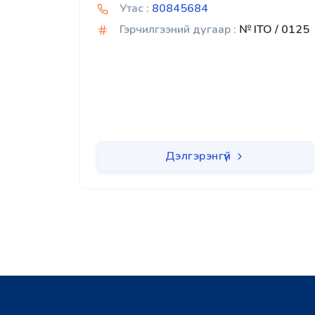
Утас :
80845684
Гэрчилгээний дугаар :
№ ITO / 0125
Дэлгэрэнгүй