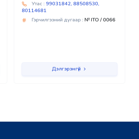
Утас :
99031842, 88508530,
80114681
Гэрчилгээний дугаар :
№ ITO / 0066
Дэлгэрэнгүй