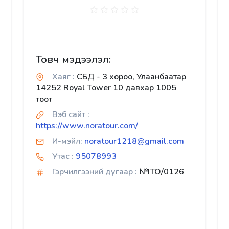
Товч мэдээлэл:
Хаяг :
СБД - 3 хороо, Улаанбаатар
14252 Royal Tower 10 давхар 1005
тоот
Вэб сайт :
https://www.noratour.com/
И-мэйл:
noratour1218@gmail.com
Утас :
95078993
Гэрчилгээний дугаар :
№ITO/0126