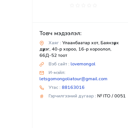
Товч мэдээлэл:
Хаяг :
Улаанбаатар хот, Баянзүрх
дүүрэг, 40-р хороо, 16-р хороолол,
66Д-52 тоот
Вэб сайт :
lovemongol
И-мэйл:
letsgomongoliatour@gmail.com
Утас :
88163016
Гэрчилгээний дугаар :
№ ITO / 0051