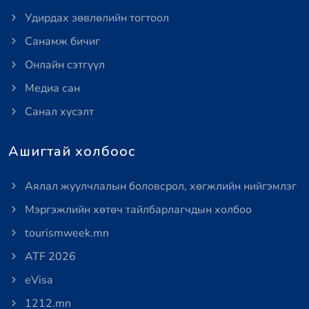
Удирдах зөвлөлийн тогтоол
Санамж бичиг
Онлайн сэтгүүл
Медиа сан
Санал хүсэлт
Ашигтай холбоос
Аялал жуулчлалын боловсрол, хөгжлийн нийгэмлэг
Мэргэжлийн хөтөч тайлбарлагчдын холбоо
tourismweek.mn
ATF 2026
eVisa
1212.mn