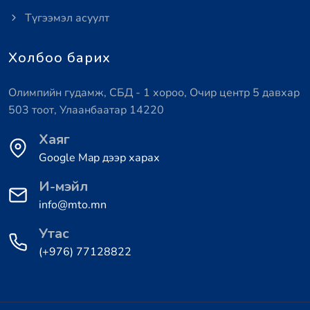
Түгээмэл асуулт
Холбоо барих
Олимпийн гудамж, СБД - 1 хороо, Очир центр 5 давхар
503 тоот, Улаанбаатар 14220
Хаяг
Google Map дээр харах
И-мэйл
info@mto.mn
Утас
(+976) 77128822