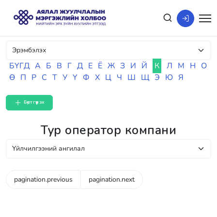
БҮГД
А
Б
В
Г
Д
Е
Ё
Ж
З
И
Й
К
Л
М
Н
О
Ө
П
Р
С
Т
У
Ү
Ф
Х
Ц
Ч
Ш
Щ
Э
Ю
Я
Бүртгүүлэх
Тур оператор компани
pagination.previous
pagination.next