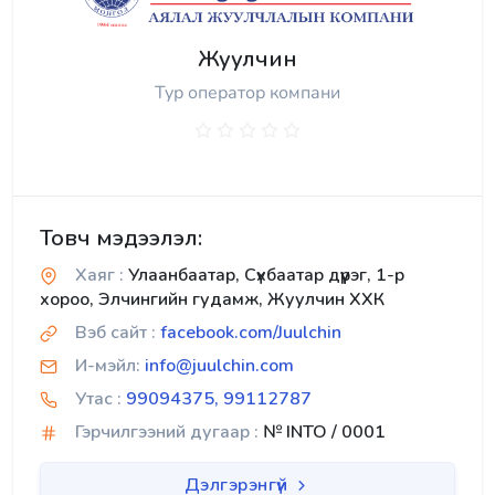
Жуулчин
Тур оператор компани
Товч мэдээлэл:
Хаяг :
Улаанбаатар, Сүхбаатар дүүрэг, 1-р
хороо, Элчингийн гудамж, Жуулчин ХХК
Вэб сайт :
facebook.com/Juulchin
И-мэйл:
info@juulchin.com
Утас :
99094375, 99112787
Гэрчилгээний дугаар :
№ INTO / 0001
Дэлгэрэнгүй