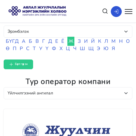
БҮГД
А
Б
В
Г
Д
Е
Ё
Ж
З
И
Й
К
Л
М
Н
О
Ө
П
Р
С
Т
У
Ү
Ф
Х
Ц
Ч
Ш
Щ
Э
Ю
Я
Бүртгүүлэх
Тур оператор компани