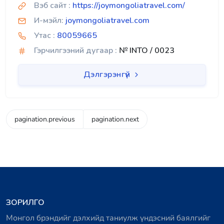
Вэб сайт :
https://joymongoliatravel.com/
И-мэйл:
joymongoliatravel.com
Утас :
80059665
Гэрчилгээний дугаар :
№ INTO / 0023
Дэлгэрэнгүй
pagination.previous
pagination.next
ЗОРИЛГО
Монгол брэндийг дэлхийд таниулж үндэсний баялгийг