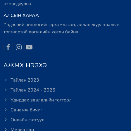
нэмэгдүүлнэ.
АЛСЫН ХАРАА
Үндэсний онцлогийг эрхэмлэсэн, аялал жуулчлалын
тогтвортой хөгжлийн хөтөч байна.
АЖМХ НЭЗХЭ
Тайлан 2023
Тайлан 2024 - 2025
Удирдах зөвлөлийн тогтоол
Санамж бичиг
Онлайн сэтгүүл
Медиа сан