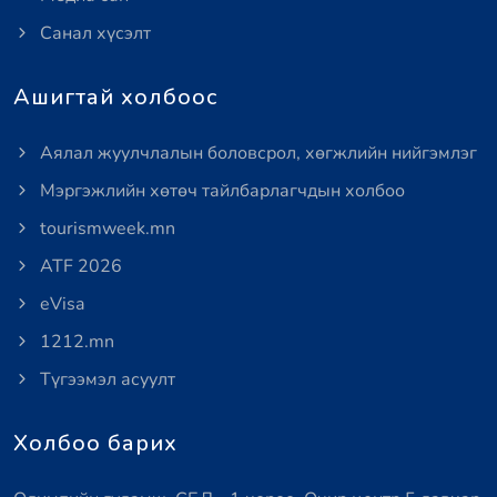
Санал хүсэлт
Ашигтай холбоос
Аялал жуулчлалын боловсрол, хөгжлийн нийгэмлэг
Мэргэжлийн хөтөч тайлбарлагчдын холбоо
tourismweek.mn
ATF 2026
eVisa
1212.mn
Түгээмэл асуулт
Холбоо барих