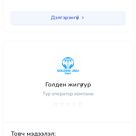
Дэлгэрэнгүй
Голден жигү тур
Тур оператор компани
Товч мэдээлэл: