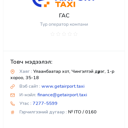
ГАС
Тур оператор компани
Товч мэдээлэл:
Хаяг :
Улаанбаатар хот, Чингэлтэй дүүрэг, 1-р
хороо, 35-18
Вэб сайт :
www.getairport.taxi
И-мэйл:
finance@getairport.taxi
Утас :
7277-5599
Гэрчилгээний дугаар :
№ ITO / 0160