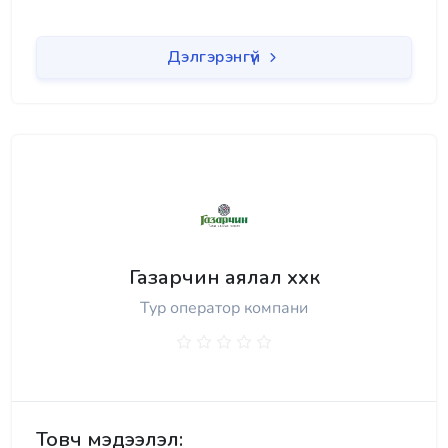
Дэлгэрэнгүй
Газарчин аялал ххк
Тур оператор компани
Товч мэдээлэл: