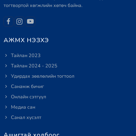
тогтвортой хөгжлийн хөтөч байна.
АЖМХ НЭЗХЭ
Тайлан 2023
Тайлан 2024 - 2025
Удирдах зөвлөлийн тогтоол
Санамж бичиг
Онлайн сэтгүүл
Медиа сан
Санал хүсэлт
Ашигтай холбоос