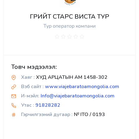
ГРИЙТ СТАРС ВИСТА ТУР
Тур оператор компани
Товч мэдээлэл:
Хаяг :
ХУД АРЦАТЫН АМ 1458-302
Вэб сайт :
www.viajebaratoamongolia.com
И-мэйл:
Info@viajebaratoamongolia.com
Утас :
91828282
Гэрчилгээний дугаар :
№ ITO / 0193