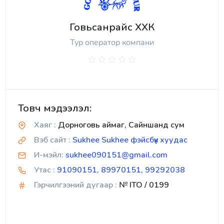
Говьсанрайс ХХК
Тур оператор компани
Товч мэдээлэл:
Хаяг :
Дорноговь аймаг, Сайншанд сум
Вэб сайт :
Sukhee Sukhee фэйсбүүк хуудас
И-мэйл:
sukhee090151@gmail.com
Утас :
91090151, 89970151, 99292038
Гэрчилгээний дугаар :
№ ITO / 0199