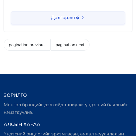
Дэлгэрэнгүй
pagination.previous
pagination.next
ЗОРИЛГО
Монгол брэндийг дэлхийд таниулж үндэсний баялгийг
нэмэгдүүлнэ.
АЛСЫН ХАРАА
Үндэсний онцлогийг эрхэмлэсэн, аялал жуулчлалын