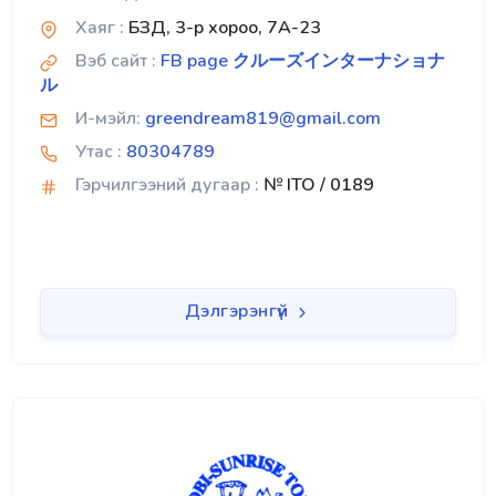
Хаяг :
БЗД, 3-р хороо, 7А-23
Вэб сайт :
FB page クルーズインターナショナ
ル
И-мэйл:
greendream819@gmail.com
Утас :
80304789
Гэрчилгээний дугаар :
№ ITO / 0189
Дэлгэрэнгүй