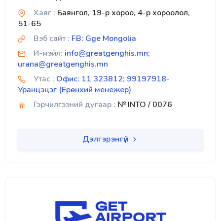
Хаяг :
Баянгол, 19-р хороо, 4-р хороолол,
51-65
Вэб сайт :
FB: Gge Mongolia
И-мэйл:
info@greatgenghis.mn;
urana@greatgenghis.mn
Утас :
Офис: 11 323812; 99197918-
Уранцэцэг (Ерөнхий менежер)
Гэрчилгээний дугаар :
№ INTO / 0076
Дэлгэрэнгүй