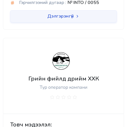
Гэрчилгээний дугаар :
№ INTO / 0055
Дэлгэрэнгүй
Грийн фийлд дрийм ХХК
Тур оператор компани
Товч мэдээлэл: