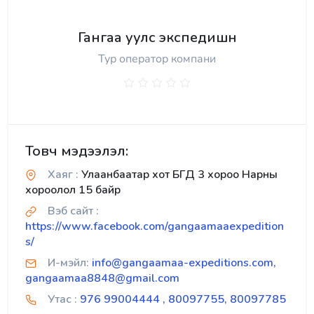
Гангаа уулс экспедишн
Тур оператор компани
Товч мэдээлэл:
Хаяг :
Улаанбаатар хот БГД 3 хороо Нарны
хороолол 15 байр
Вэб сайт :
https://www.facebook.com/gangaamaaexpedition
s/
И-мэйл:
info@gangaamaa-expeditions.com,
gangaamaa8848@gmail.com
Утас :
976 99004444 , 80097755, 80097785