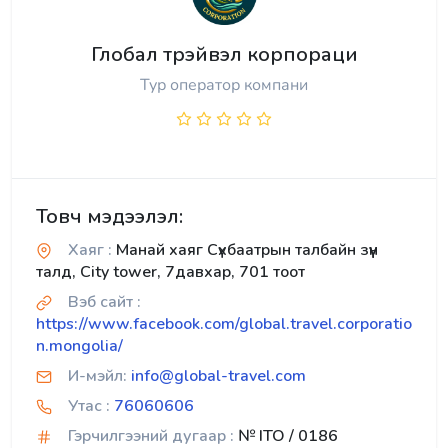
Глобал трэйвэл корпораци
Тур оператор компани
Товч мэдээлэл:
Хаяг :
Манай хаяг Сүхбаатрын талбайн зүүн
талд, City tower, 7давхар, 701 тоот
Вэб сайт :
https://www.facebook.com/global.travel.corporatio
n.mongolia/
И-мэйл:
info@global-travel.com
Утас :
76060606
Гэрчилгээний дугаар :
№ ITO / 0186