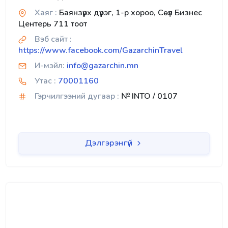
Хаяг :
Баянзүрх дүүрэг, 1-р хороо, Сөүл Бизнес
Центерь 711 тоот
Вэб сайт :
https://www.facebook.com/GazarchinTravel
И-мэйл:
info@gazarchin.mn
Утас :
70001160
Гэрчилгээний дугаар :
№ INTO / 0107
Дэлгэрэнгүй