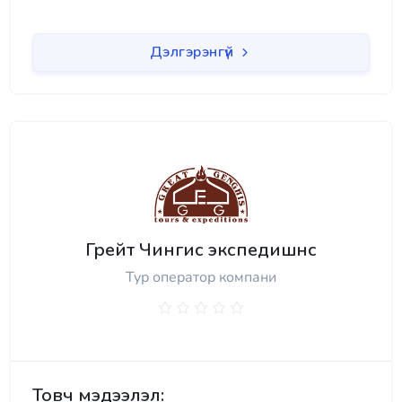
Дэлгэрэнгүй
Грейт Чингис экспедишнс
Тур оператор компани
Товч мэдээлэл: