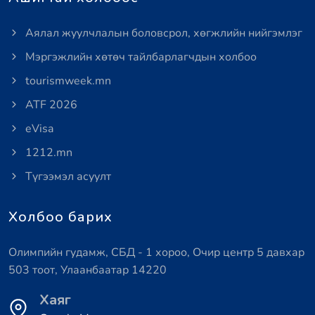
Аялал жуулчлалын боловсрол, хөгжлийн нийгэмлэг
Мэргэжлийн хөтөч тайлбарлагчдын холбоо
tourismweek.mn
ATF 2026
eVisa
1212.mn
Түгээмэл асуулт
Холбоо барих
Олимпийн гудамж, СБД - 1 хороо, Очир центр 5 давхар
503 тоот, Улаанбаатар 14220
Хаяг