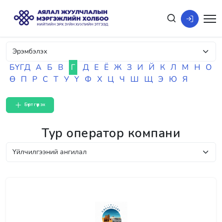
БҮГД
А
Б
В
Г
Д
Е
Ё
Ж
З
И
Й
К
Л
М
Н
О
Ө
П
Р
С
Т
У
Ү
Ф
Х
Ц
Ч
Ш
Щ
Э
Ю
Я
Бүртгүүлэх
Тур оператор компани