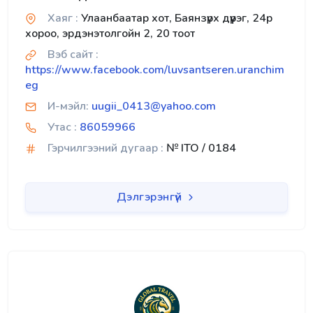
Хаяг :
Улаанбаатар хот, Баянзүрх дүүрэг, 24р
хороо, эрдэнэтолгойн 2, 20 тоот
Вэб сайт :
https://www.facebook.com/luvsantseren.uranchim
eg
И-мэйл:
uugii_0413@yahoo.com
Утас :
86059966
Гэрчилгээний дугаар :
№ ITO / 0184
Дэлгэрэнгүй