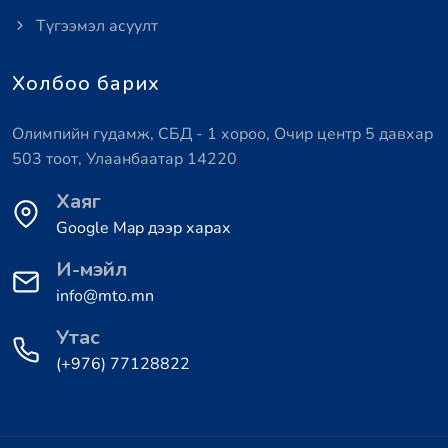
Түгээмэл асуулт
Холбоо барих
Олимпийн гудамж, СБД - 1 хороо, Очир центр 5 давхар
503 тоот, Улаанбаатар 14220
Хаяг
Google Map дээр харах
И-мэйл
info@mto.mn
Утас
(+976) 77128822