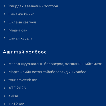
Удирдах зөвлөлийн тогтоол
Санамж бичиг
Онлайн сэтгүүл
Медиа сан
Санал хүсэлт
Ашигтай холбоос
Аялал жуулчлалын боловсрол, хөгжлийн нийгэмлэг
Мэргэжлийн хөтөч тайлбарлагчдын холбоо
tourismweek.mn
ATF 2026
eVisa
1212.mn