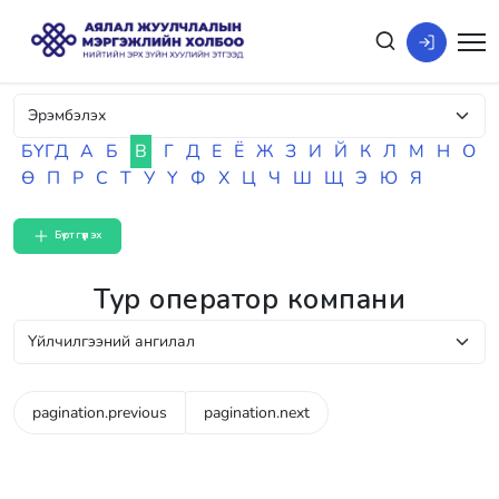
БҮГД
А
Б
В
Г
Д
Е
Ё
Ж
З
И
Й
К
Л
М
Н
О
Ө
П
Р
С
Т
У
Ү
Ф
Х
Ц
Ч
Ш
Щ
Э
Ю
Я
Бүртгүүлэх
Тур оператор компани
pagination.previous
pagination.next