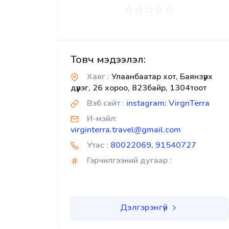
Товч мэдээлэл:
Хаяг :
Улаанбаатар хот, Баянзүрх
дүүрэг, 26 хороо, 823байр, 1304тоот
Вэб сайт :
instagram: VirgnTerra
И-мэйл:
virginterra.travel@gmail.com
Утас :
80022069, 91540727
Гэрчилгээний дугаар :
Дэлгэрэнгүй