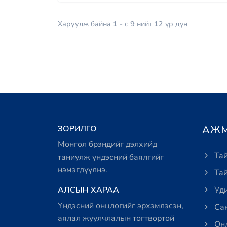
Харуулж байна
1
- с
9
нийт
12
үр дүн
ЗОРИЛГО
АЖМ
Монгол брэндийг дэлхийд
Тай
таниулж үндэсний баялгийг
нэмэгдүүлнэ.
Тай
АЛСЫН ХАРАА
Уди
Үндэсний онцлогийг эрхэмлэсэн,
Сан
аялал жуулчлалын тогтвортой
Онл