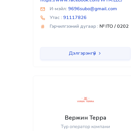
https://www.facebook.com/WTM.LLC/
И-мэйл:
9696subo@gmail.com
Утас :
91117826
Гэрчилгээний дугаар :
№ ITO / 0202
Дэлгэрэнгүй
Вержин Терра
Тур оператор компани