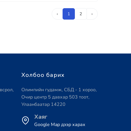
‹
1
2
›
Холбоо барих
всрол,
Олимпийн гудамж, СБД - 1 хороо,
Очир центр 5 давхар 503 тоот,
Улаанбаатар 14220
Хаяг
Google Map дээр харах