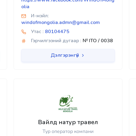
https://www.facebook.com/WindOfMong
olia
И-мэйл:
windofmongolia.admn@gmail.com
Утас :
80104475
Гэрчилгээний дугаар :
№ ITO / 0038
Дэлгэрэнгүй
Вайлд натур травел
Тур оператор компани