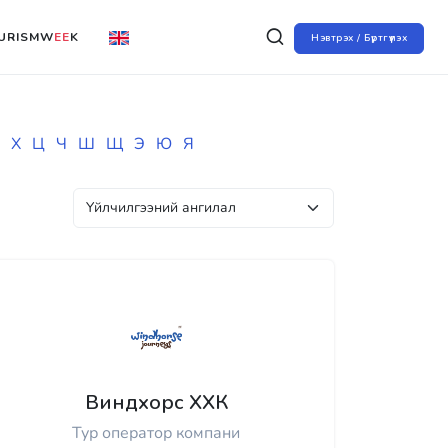
URISMW
EE
K
Нэвтрэх / Бүртгүүлэх
Х
Ц
Ч
Ш
Щ
Э
Ю
Я
Виндхорс ХХК
Тур оператор компани