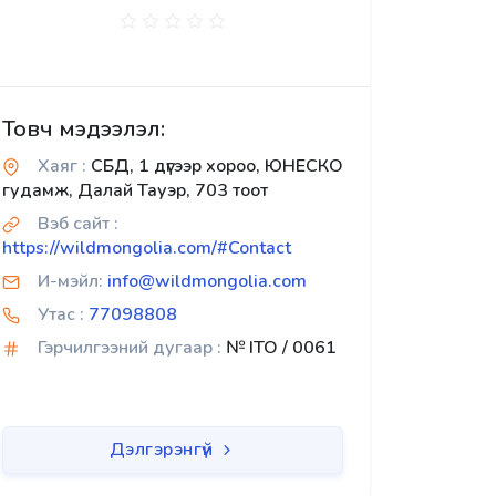
Товч мэдээлэл:
Хаяг :
СБД, 1 дүгээр хороо, ЮНЕСКО
гудамж, Далай Тауэр, 703 тоот
Вэб сайт :
https://wildmongolia.com/#Contact
И-мэйл:
info@wildmongolia.com
Утас :
77098808
Гэрчилгээний дугаар :
№ ITO / 0061
Дэлгэрэнгүй