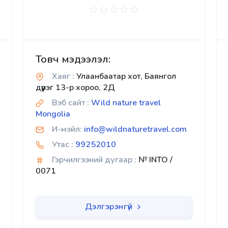
Товч мэдээлэл:
Хаяг :
Улаанбаатар хот, Баянгол
дүүрэг 13-р хороо, 2Д
Вэб сайт :
Wild nature travel
Mongolia
И-мэйл:
info@wildnaturetravel.com
Утас :
99252010
Гэрчилгээний дугаар :
№ INTO /
0071
Дэлгэрэнгүй