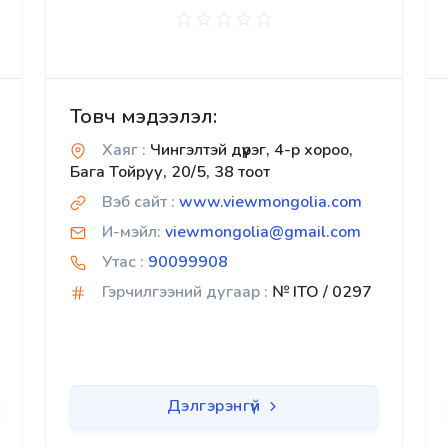
Товч мэдээлэл:
Хаяг :
Чингэлтэй дүүрэг, 4-р хороо,
Бага Тойруу, 20/5, 38 тоот
Вэб сайт :
www.viewmongolia.com
И-мэйл:
viewmongolia@gmail.com
Утас :
90099908
Гэрчилгээний дугаар :
№ ITO / 0297
Дэлгэрэнгүй