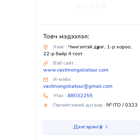
Товч мэдээлэл:
Хаяг :
Чингэлтэй дүүрэг, 1-р хороо,
22-р байр 4 тоот
Вэб сайт :
www.vastmongoliatour.com
И-мэйл:
vastmongoliatour@gmail.com
Утас :
88032255
Гэрчилгээний дугаар :
№ ITO / 0323
Дэлгэрэнгүй