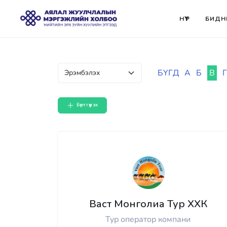
НҮҮР
БИДН
БҮГД
А
Б
В
Г
Бүртгүүлэх
Васт Монголиа Тур ХХК
Тур оператор компани