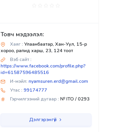
Товч мэдээлэл:
Хаяг :
Улаанбаатар, Хан-Уул, 15-р
хороо, рапид харш, 23, 124 тоот
Вэб сайт :
https://www.facebook.com/profile.php?
id=61587596485516
И-мэйл:
nyamsuren.erd@gmail.com
Утас :
99174777
Гэрчилгээний дугаар :
№ ITO / 0293
Дэлгэрэнгүй