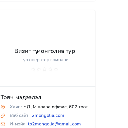
Визит түү монголиа тур
Тур оператор компани
Товч мэдээлэл:
Хаяг :
ЧД, М плаза оффис, 602 тоот
Вэб сайт :
2mongolia.com
И-мэйл:
to2mongolia@gmail.com