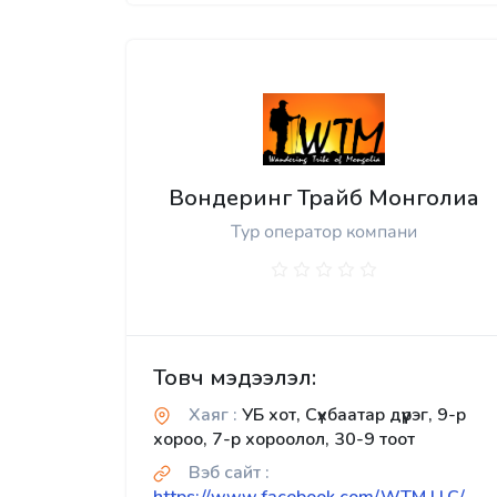
Вондеринг Трайб Монголиа
Тур оператор компани
Товч мэдээлэл:
Хаяг :
УБ хот, Сүхбаатар дүүрэг, 9-р
хороо, 7-р хороолол, 30-9 тоот
Вэб сайт :