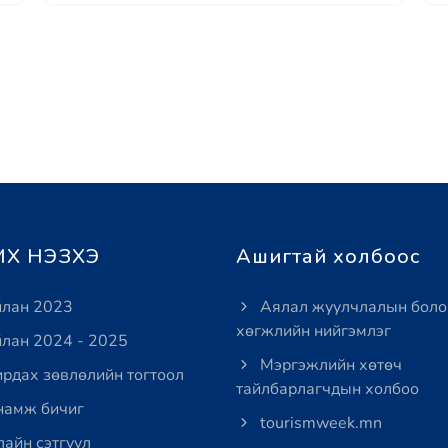
Х НЭЗХЭ
Ашигтай холбоос
лан 2023
Аялал жуулчлалын боло
хөгжлийн нийгэмлэг
лан 2024 - 2025
Мэргэжлийн хөтөч
рдах зөвлөлийн тогтоол
тайлбарлагчдын холбоо
амж бичиг
tourismweek.mn
айн сэтгүүл