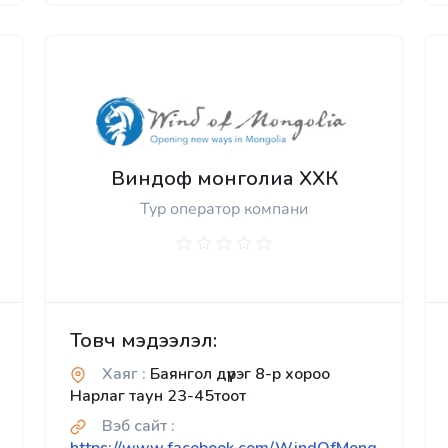
Виндоф монголиа ХХК
Тур оператор компани
Товч мэдээлэл:
Хаяг :
Баянгол дүүрэг 8-р хороо
Нарлаг таун 23-45тоот
Вэб сайт :