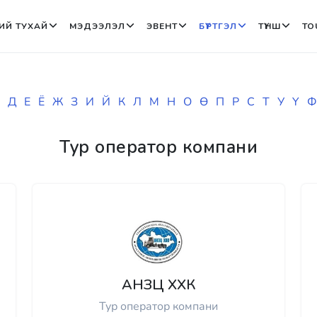
ИЙ ТУХАЙ
МЭДЭЭЛЭЛ
ЭВЕНТ
БҮРТГЭЛ
ТҮНШ
TO
Д
Е
Ё
Ж
З
И
Й
К
Л
М
Н
О
Ө
П
Р
С
Т
У
Ү
Ф
Тур оператор компани
АНЗЦ ХХК
Тур оператор компани