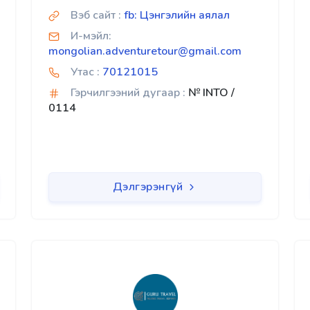
Вэб сайт :
fb: Цэнгэлийн аялал
И-мэйл:
mongolian.adventuretour@gmail.com
Утас :
70121015
Гэрчилгээний дугаар :
№ INTO /
0114
Дэлгэрэнгүй