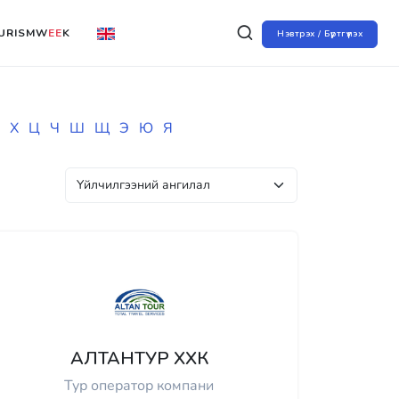
URISMW
EE
K
Нэвтрэх / Бүртгүүлэх
Х
Ц
Ч
Ш
Щ
Э
Ю
Я
АЛТАНТУР ХХК
Тур оператор компани