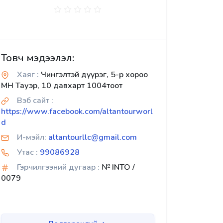
Товч мэдээлэл:
Хаяг :
Чингэлтэй дүүрэг, 5-р хороо
МН Тауэр, 10 давхарт 1004тоот
Вэб сайт :
https://www.facebook.com/altantourworl
d
И-мэйл:
altantourllc@gmail.com
Утас :
99086928
Гэрчилгээний дугаар :
№ INTO /
0079