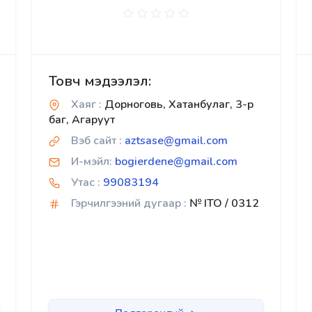
Товч мэдээлэл:
Хаяг :
Дорноговь, Хатанбулаг, 3-р
баг, Агаруут
Вэб сайт :
aztsase@gmail.com
И-мэйл:
bogierdene@gmail.com
Утас :
99083194
Гэрчилгээний дугаар :
№ ITO / 0312