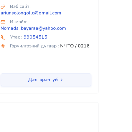
Вэб сайт :
ariunsolongollc@gmail.com
И-мэйл:
Nomads_bayaraa@yahoo.com
Утас :
99054515
Гэрчилгээний дугаар :
№ ITO / 0216
Дэлгэрэнгүй