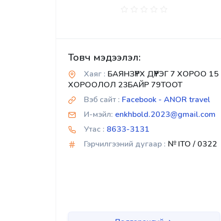
Товч мэдээлэл:
Хаяг :
БАЯНЗҮРХ ДҮҮРЭГ 7 ХОРОО 15
ХОРООЛОЛ 23БАЙР 79ТООТ
Вэб сайт :
Facebook - ANOR travel
И-мэйл:
enkhbold.2023@gmail.com
Утас :
8633-3131
Гэрчилгээний дугаар :
№ ITO / 0322