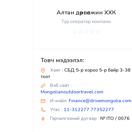
Алтан дөрвөлжин ХХК
Тур оператор компани
Товч мэдээлэл:
Хаяг :
СБД 5-р хороо 5-р байр 3-38
тоот
Вэб сайт :
Mongolianoutdoortravel.com
И-мэйл:
Finance@drivemongolia.com
Утас :
11-312277 77352277
Гэрчилгээний дугаар :
№ ITO / 0076