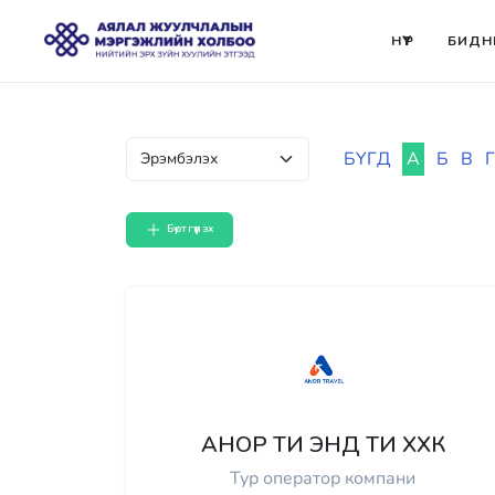
НҮҮР
БИДН
БҮГД
А
Б
В
Г
Бүртгүүлэх
АНОР ТИ ЭНД ТИ ХХК
Тур оператор компани