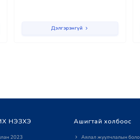
Дэлгэрэнгүй
Х НЭЗХЭ
Ашигтай холбоос
лан 2023
Аялал жуулчлалын боло