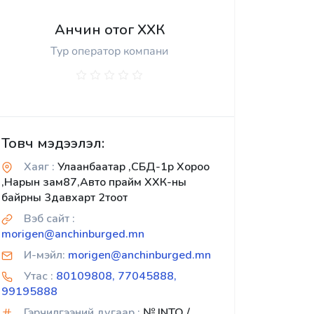
Анчин отог ХХК
Тур оператор компани
Товч мэдээлэл:
Хаяг :
Улаанбаатар ,СБД-1р Хороо
,Нарын зам87,Авто прайм ХХК-ны
байрны 3давхарт 2тоот
Вэб сайт :
morigen@anchinburged.mn
И-мэйл:
morigen@anchinburged.mn
Утас :
80109808, 77045888,
99195888
Гэрчилгээний дугаар :
№ INTO /