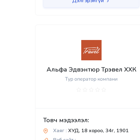
Дэлгэрэнгүй
Альфа Эдвэнтюр Трэвел ХХК
Тур оператор компани
Товч мэдээлэл:
Хаяг :
ХУД, 18 хороо, 34г, 1901