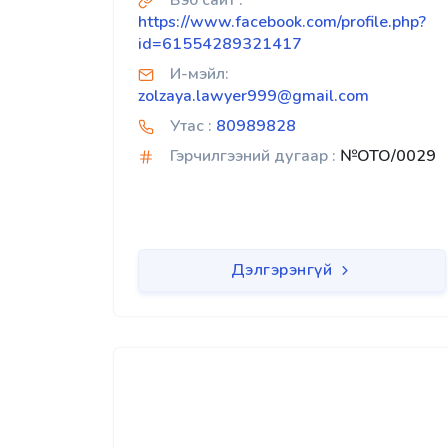
Вэб сайт :
https://www.facebook.com/profile.php?
id=61554289321417
И-мэйл:
zolzaya.lawyer999@gmail.com
Утас :
80989828
Гэрчилгээний дугаар :
№OTO/0029
Дэлгэрэнгүй