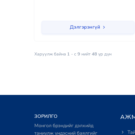
Дэлгэрэнгүй
Харуулж байна
1
- с
9
нийт
48
үр дүн
ЗОРИЛГО
АЖМ
Монгол брэндийг дэлхийд
Тай
таниулж үндэсний баялгийг