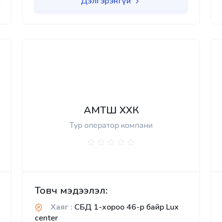
Дэлгэрэнгүй
АМТШ ХХК
Тур оператор компани
Товч мэдээлэл:
Хаяг :
СБД 1-хороо 46-р байр Lux
center