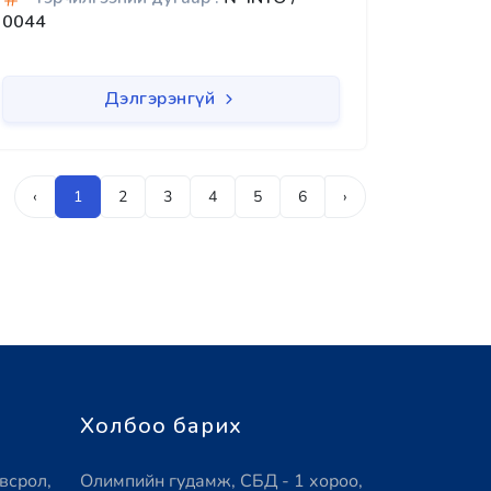
0044
Дэлгэрэнгүй
‹
1
2
3
4
5
6
›
Холбоо барих
всрол,
Олимпийн гудамж, СБД - 1 хороо,