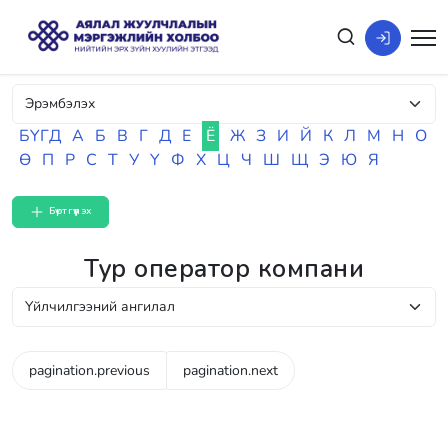
БҮГД
А
Б
В
Г
Д
Е
Ё
Ж
З
И
Й
К
Л
М
Н
О
Ө
П
Р
С
Т
У
Ү
Ф
Х
Ц
Ч
Ш
Щ
Э
Ю
Я
Бүртгүүлэх
Тур оператор компани
pagination.previous
pagination.next