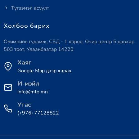
Түгээмэл асуулт
Холбоо барих
Олимпийн гудамж, СБД - 1 хороо, Очир центр 5 давхар
503 тоот, Улаанбаатар 14220
Хаяг
Google Map дээр харах
И-мэйл
info@mto.mn
Утас
(+976) 77128822