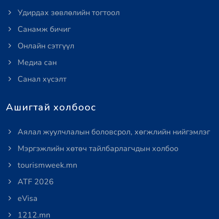
Удирдах зөвлөлийн тогтоол
Санамж бичиг
Онлайн сэтгүүл
Медиа сан
Санал хүсэлт
Ашигтай холбоос
Аялал жуулчлалын боловсрол, хөгжлийн нийгэмлэг
Мэргэжлийн хөтөч тайлбарлагчдын холбоо
tourismweek.mn
ATF 2026
eVisa
1212.mn