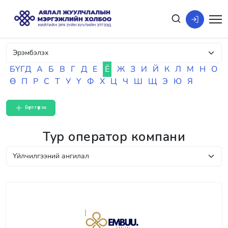
БҮГД
А
Б
В
Г
Д
Е
Ё
Ж
З
И
Й
К
Л
М
Н
О
Ө
П
Р
С
Т
У
Ү
Ф
Х
Ц
Ч
Ш
Щ
Э
Ю
Я
Бүртгүүлэх
Тур оператор компани