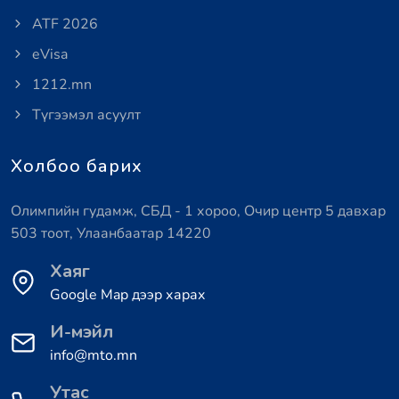
ATF 2026
eVisa
1212.mn
Түгээмэл асуулт
Холбоо барих
Олимпийн гудамж, СБД - 1 хороо, Очир центр 5 давхар
503 тоот, Улаанбаатар 14220
Хаяг
Google Map дээр харах
И-мэйл
info@mto.mn
Утас