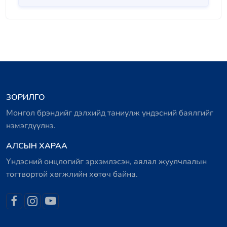
ЗОРИЛГО
Монгол брэндийг дэлхийд таниулж үндэсний баялгийг
нэмэгдүүлнэ.
АЛСЫН ХАРАА
Үндэсний онцлогийг эрхэмлэсэн, аялал жуулчлалын
тогтвортой хөгжлийн хөтөч байна.