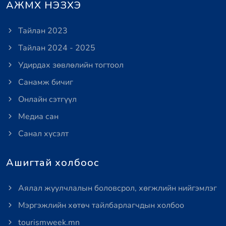
АЖМХ НЭЗХЭ
Тайлан 2023
Тайлан 2024 - 2025
Удирдах зөвлөлийн тогтоол
Санамж бичиг
Онлайн сэтгүүл
Медиа сан
Санал хүсэлт
Ашигтай холбоос
Аялал жуулчлалын боловсрол, хөгжлийн нийгэмлэг
Мэргэжлийн хөтөч тайлбарлагчдын холбоо
tourismweek.mn