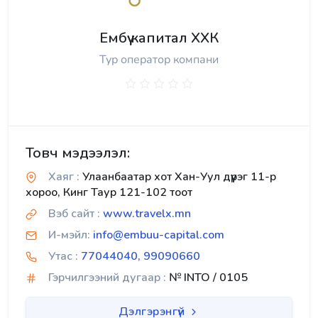
Ембүү капитал ХХК
Тур оператор компани
Товч мэдээлэл:
Хаяг :
Улаанбаатар хот Хан-Уул дүүрэг 11-р
хороо, Кинг Таур 121-102 тоот
Вэб сайт :
www.travelx.mn
И-мэйл:
info@embuu-capital.com
Утас :
77044040, 99090660
Гэрчилгээний дугаар :
№ INTO / 0105
Дэлгэрэнгүй